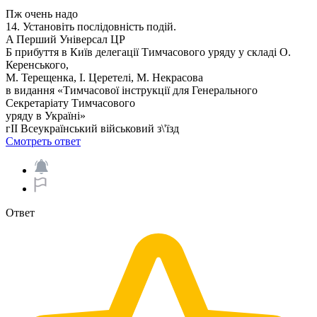
Пж очень надо
14. Установіть послідовність подій.
A Перший Універсал ЦР
Б прибуття в Київ делегації Тимчасового уряду у складі О.
Керенського,
М. Терещенка, І. Церетелі, М. Некрасова
в видання «Тимчасової інструкції для Генерального
Секретаріату Тимчасового
уряду в Україні»
гII Всеукраїнський військовий з\'їзд
Смотреть ответ
Ответ