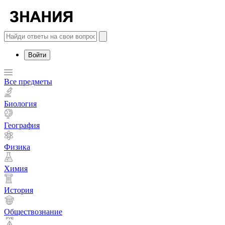
Войти
Все предметы
Биология
География
Физика
Химия
История
Обществознание