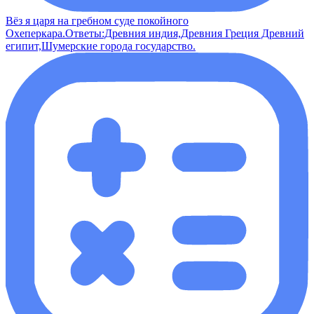
Вёз я царя на гребном суде покойного
Охеперкара.Ответы:Древния индия,Древния Греция Древний
египит,Шумерские города государство.