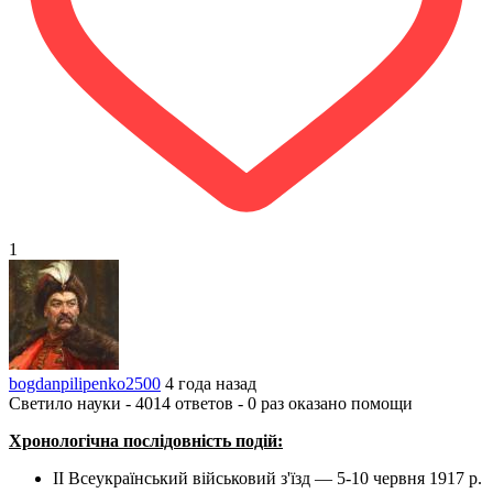
1
bogdanpilipenko2500
4 года назад
Светило науки - 4014 ответов - 0 раз оказано помощи
Хронологічна
послідовність
подій
:
II Всеукраїнський військовий з'їзд — 5-10 червня 1917 р.