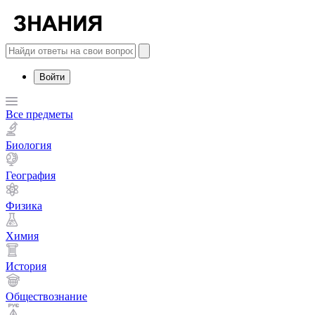
Войти
Все предметы
Биология
География
Физика
Химия
История
Обществознание