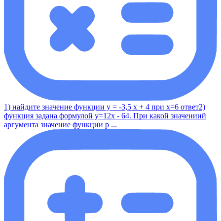
1) найдите значение функции у = -3,5 x + 4 при x=6 ответ2)
функция задана формулой y=12x - 64. При какой значениий
аргумента значение функции р ...