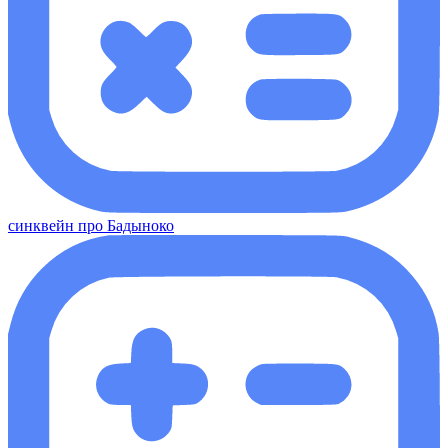
синквейн про Бадыноко