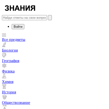
Войти
Все предметы
Биология
География
Физика
Химия
История
Обществознание