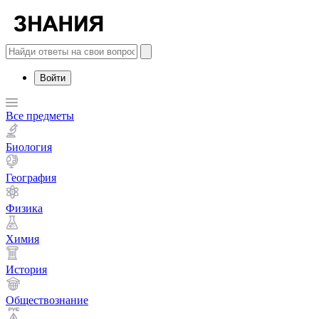
Войти
Все предметы
Биология
География
Физика
Химия
История
Обществознание