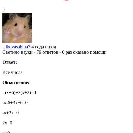
2
taibovasabina7
4 года назад
Светило науки - 79 ответов - 0 раз оказано помощи
Ответ:
Все числа
Объяснение:
- (х+6)+3(х+2)=0
-х-6+3х+6=0
-х+3х=0
2х=0
х=0