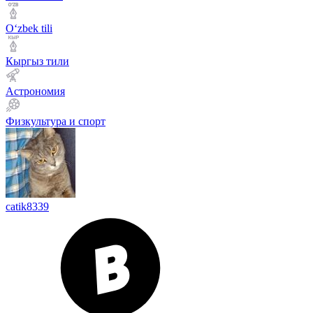
Оʻzbek tili
Кыргыз тили
Астрономия
Физкультура и спорт
catik8339