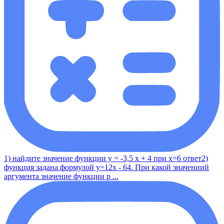
1) найдите значение функции у = -3,5 x + 4 при x=6 ответ2)
функция задана формулой y=12x - 64. При какой значениий
аргумента значение функции р ...