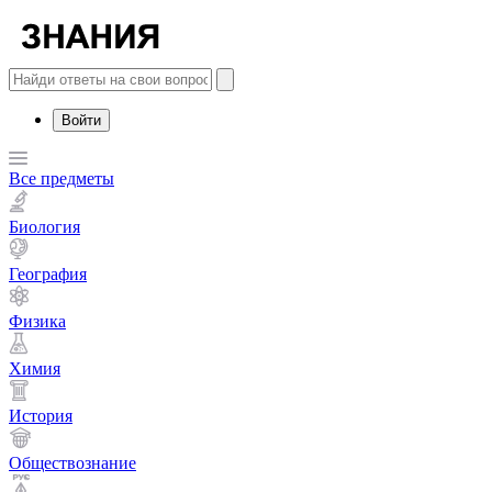
Войти
Все предметы
Биология
География
Физика
Химия
История
Обществознание