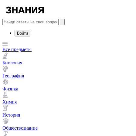
Войти
Все предметы
Биология
География
Физика
Химия
История
Обществознание