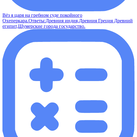
Вёз я царя на гребном суде покойного
Охеперкара.Ответы:Древния индия,Древния Греция Древний
египит,Шумерские города государство.