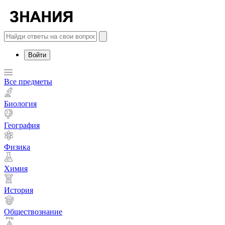
Войти
Все предметы
Биология
География
Физика
Химия
История
Обществознание