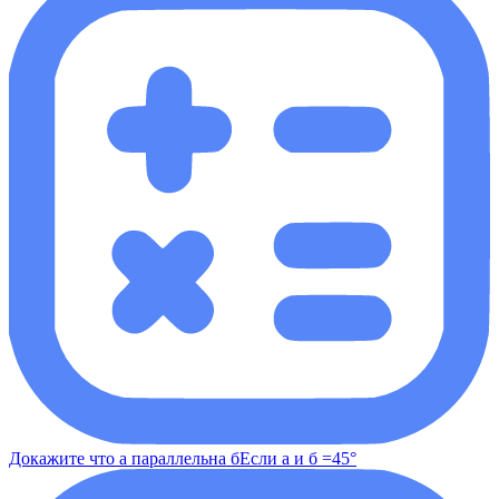
Докажите что а параллельна бЕсли а и б =45°