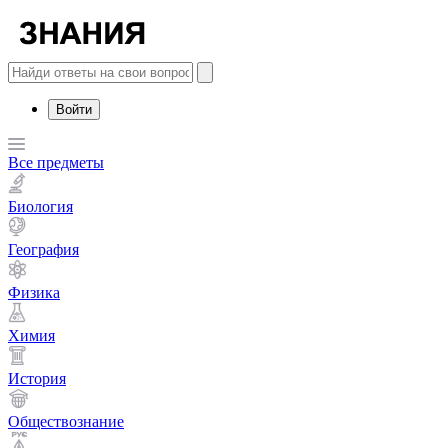
Войти
Все предметы
Биология
География
Физика
Химия
История
Обществознание