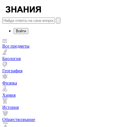
Войти
Все предметы
Биология
География
Физика
Химия
История
Обществознание