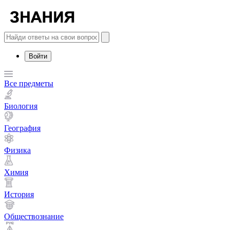
Войти
Все предметы
Биология
География
Физика
Химия
История
Обществознание