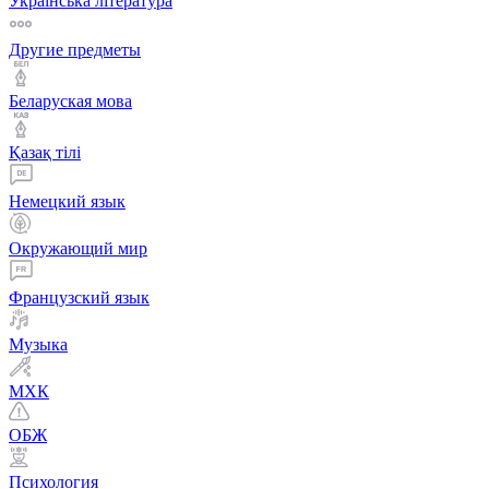
Українська література
Другие предметы
Беларуская мова
Қазақ тiлi
Немецкий язык
Окружающий мир
Французский язык
Музыка
МХК
ОБЖ
Психология