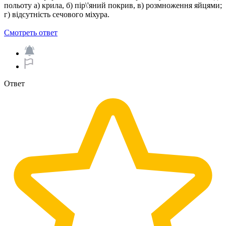
польоту а) крила, б) пір\'яний покрив, в) розмноження яйцями;
г) відсутність сечового міхура.
Смотреть ответ
Ответ