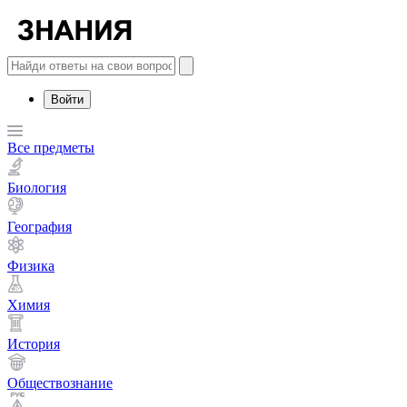
Войти
Все предметы
Биология
География
Физика
Химия
История
Обществознание