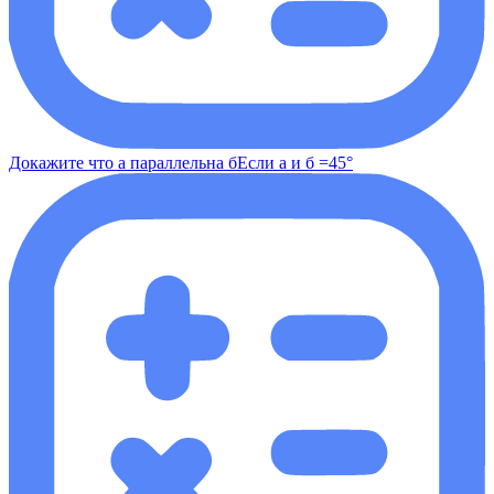
Докажите что а параллельна бЕсли а и б =45°