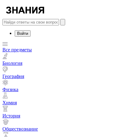
Войти
Все предметы
Биология
География
Физика
Химия
История
Обществознание