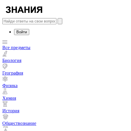
Войти
Все предметы
Биология
География
Физика
Химия
История
Обществознание