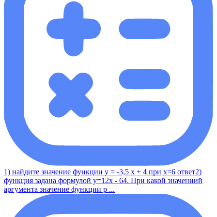
1) найдите значение функции у = -3,5 x + 4 при x=6 ответ2)
функция задана формулой y=12x - 64. При какой значениий
аргумента значение функции р ...