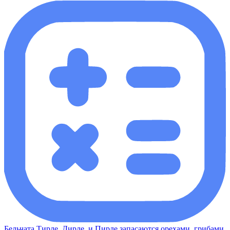
Бельчата Тирле, Дирле, и Пирле запасаются орехами, грибами