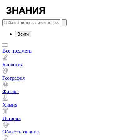
Войти
Все предметы
Биология
География
Физика
Химия
История
Обществознание