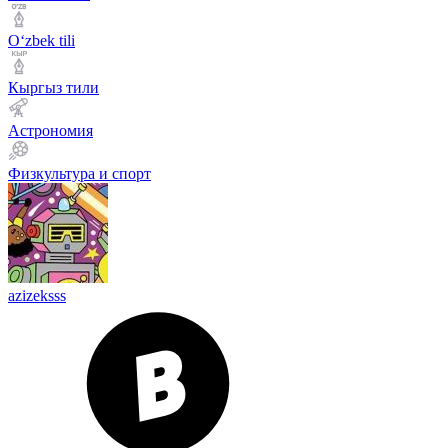
Оʻzbek tili
Кыргыз тили
Астрономия
Физкультура и спорт
azizeksss