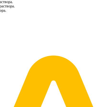
аствора.
раствора.
ора.