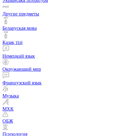
Українська література
Другие предметы
Беларуская мова
Қазақ тiлi
Немецкий язык
Окружающий мир
Французский язык
Музыка
МХК
ОБЖ
Психология