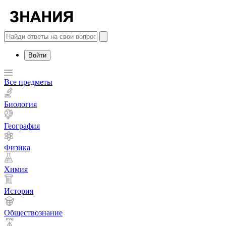
Войти
Все предметы
Биология
География
Физика
Химия
История
Обществознание