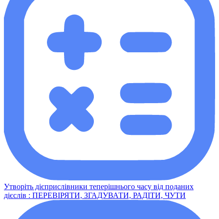
Утворіть дієприслівники теперішнього часу від поданих
дієслів : ПЕРЕВІРЯТИ, ЗГАДУВАТИ, РАДІТИ, ЧУТИ​