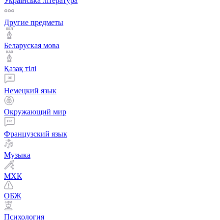
Українська література
Другие предметы
Беларуская мова
Қазақ тiлi
Немецкий язык
Окружающий мир
Французский язык
Музыка
МХК
ОБЖ
Психология