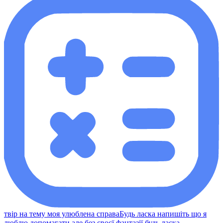
твір на тему моя улюблена справаБудь ласка напишіть що я
люблю допомагати але без своєї фантазії будь ласка​