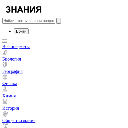
Войти
Все предметы
Биология
География
Физика
Химия
История
Обществознание