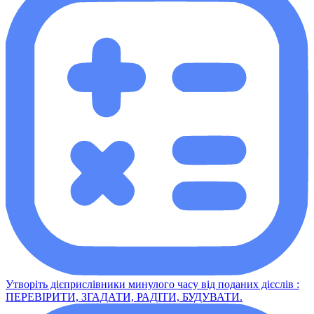
Утворіть дієприслівники минулого часу від поданих дієслів :
ПЕРЕВІРИТИ, ЗГАДАТИ, РАДІТИ, БУДУВАТИ.​