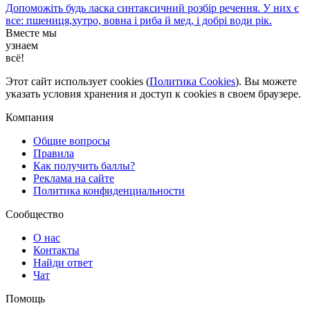
Допоможіть будь ласка синтаксичний розбір речення. У них є
все: пшениця,хутро, вовна і риба й мед, і добрі води рік.​
Вместе мы
узнаем
всё!
Этот сайт использует cookies (
Политика Cookies
). Вы можете
указать условия хранения и доступ к cookies в своем браузере.
Компания
Общие вопросы
Правила
Как получить баллы?
Реклама на сайте
Политика конфиденциальности
Сообщество
О нас
Контакты
Найди ответ
Чат
Помощь