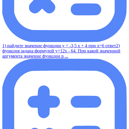
1) найдите значение функции у = -3,5 x + 4 при x=6 ответ2)
функция задана формулой y=12x - 64. При какой значениий
аргумента значение функции р ...