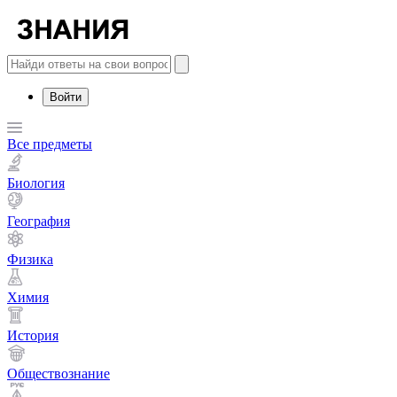
Войти
Все предметы
Биология
География
Физика
Химия
История
Обществознание