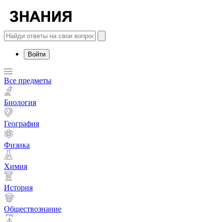
Войти
Все предметы
Биология
География
Физика
Химия
История
Обществознание