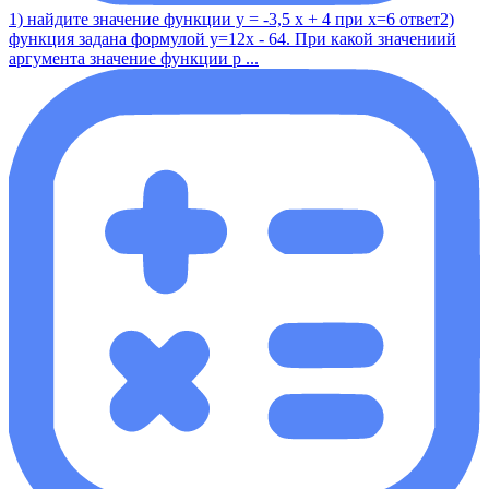
1) найдите значение функции у = -3,5 x + 4 при x=6 ответ2)
функция задана формулой y=12x - 64. При какой значениий
аргумента значение функции р ...