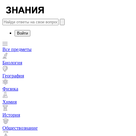
Войти
Все предметы
Биология
География
Физика
Химия
История
Обществознание