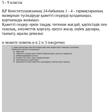
5 - 9 классы
ҚР Конституциясының 24-бабының 1 - 4 - тармақтарының
мазмұнын түсіндіруде қажетті сөздерді қолданыңыз,
қортыныды жазыңыз.
Қажетті сөздер: еркiн таңдау, төтенше жағдай, қауiпсiздiк пен
тазалық, әлеуметтiк қорғалу, ереуiл жасау, еңбек даулары,
тынығу, ақылы демалыс
и можете помочь и в 2 и 3 пжсрочно​