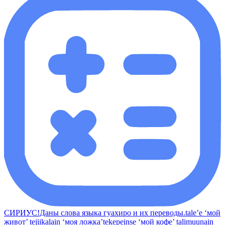
СИРИУС!Даны слова языка гуахиро и их переводы.tale’e ‘мой
живот’ tejiikalain ‘моя ложка’tekepeinse ‘мой кофе’ talimuunain