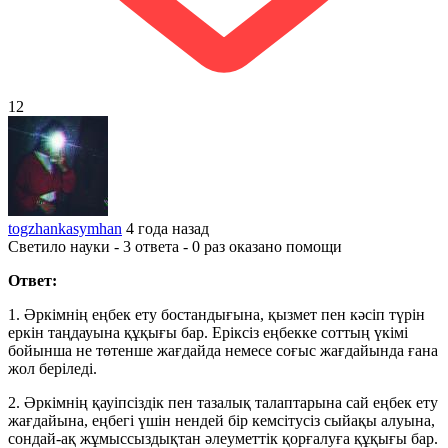
12
togzhankasymhan
4 года назад
Светило науки - 3 ответа - 0 раз оказано помощи
Ответ:
1. Әркiмнiң еңбек ету бостандығына, қызмет пен кәсiп түрiн
еркiн таңдауына құқығы бар. Ерiксiз еңбекке соттың үкiмi
бойынша не төтенше жағдайда немесе соғыс жағдайында ғана
жол берiледi.
2. Әркiмнiң қауiпсiздiк пен тазалық талаптарына сай еңбек ету
жағдайына, еңбегi үшiн нендей бiр кемсiтусiз сыйақы алуына,
сондай-ақ жұмыссыздықтан әлеуметтiк қорғалуға құқығы бар.