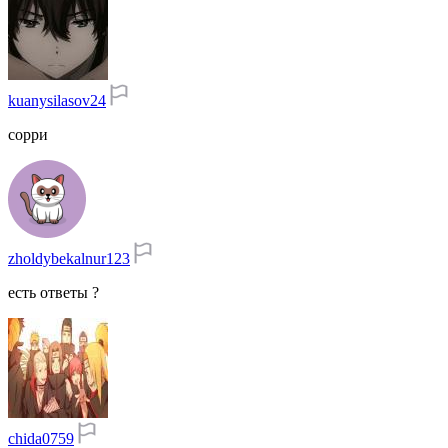
kuanysilasov24
сорри
zholdybekalnur123
есть ответы ?
chida0759