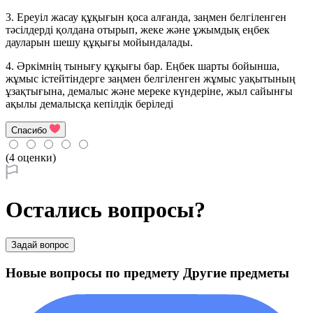
3. Ереуiл жасау құқығын қоса алғанда, заңмен белгiленген
тәсiлдердi қолдана отырып, жеке және ұжымдық еңбек
дауларын шешу құқығы мойындалады.
4. Әркiмнiң тынығу құқығы бар. Еңбек шарты бойынша,
жұмыс iстейтiндерге заңмен белгiленген жұмыс уақытының
ұзақтығына, демалыс және мереке күндерiне, жыл сайынғы
ақылы демалысқа кепiлдiк берiледi
Спасибо
(4 оценки)
Остались вопросы?
Задай вопрос
Новые вопросы по предмету Другие предметы