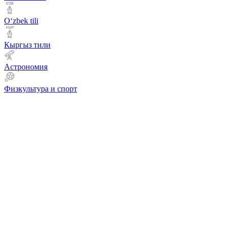
Оʻzbek tili
Кыргыз тили
Астрономия
Физкультура и спорт