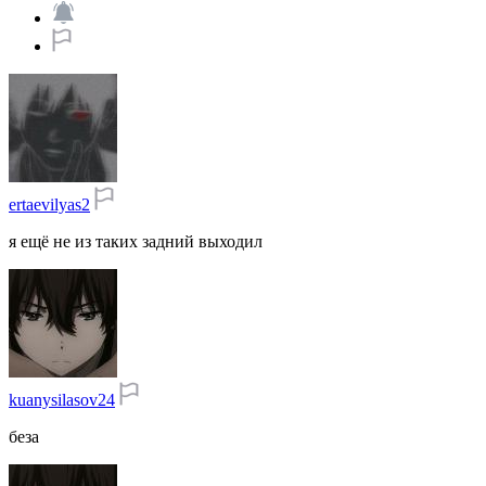
ertaevilyas2
я ещё не из таких задний выходил
kuanysilasov24
беза