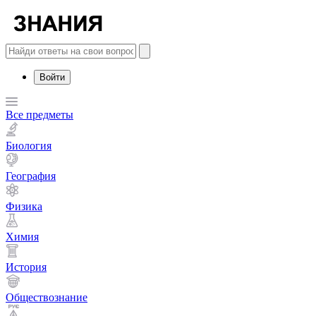
Войти
Все предметы
Биология
География
Физика
Химия
История
Обществознание