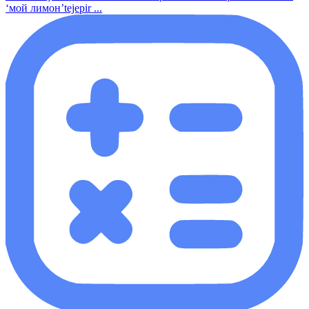
‘мой лимон’tejepir ...