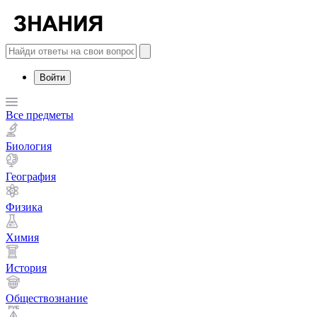
Войти
Все предметы
Биология
География
Физика
Химия
История
Обществознание