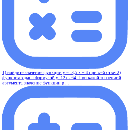
1) найдите значение функции у = -3,5 x + 4 при x=6 ответ2)
функция задана формулой y=12x - 64. При какой значениий
аргумента значение функции р ...