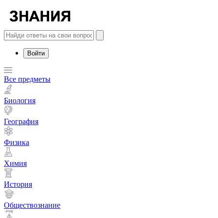
Войти
Все предметы
Биология
География
Физика
Химия
История
Обществознание