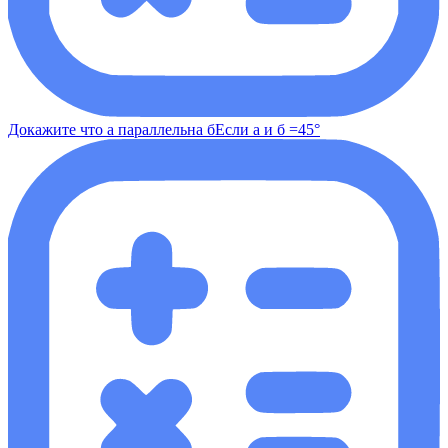
Докажите что а параллельна бЕсли а и б =45°