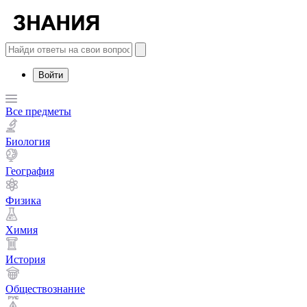
Войти
Все предметы
Биология
География
Физика
Химия
История
Обществознание