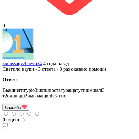
0
zunussagyzbaev634
4 года назад
Светило науки - 3 ответа - 0 раз оказано помощи
Ответ:
Вьашиегпгуріо3іщпшпоствтуоащатутпшмшалі3
т2оңшғңш3имғоаащвліт3тғпо
Спасибо
(0 оценок)