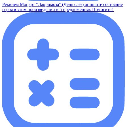
Реквием Моцарт "Лакримоза" (День слёз) опишите состояние
героя в этом произведении в 5 предложениях Помогите! ​