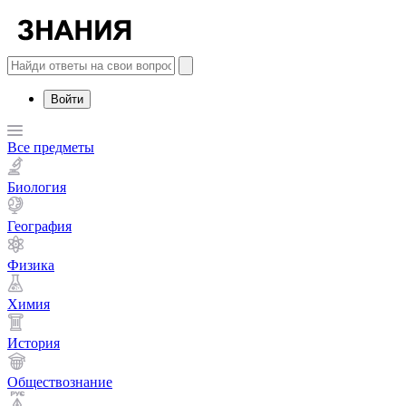
Войти
Все предметы
Биология
География
Физика
Химия
История
Обществознание