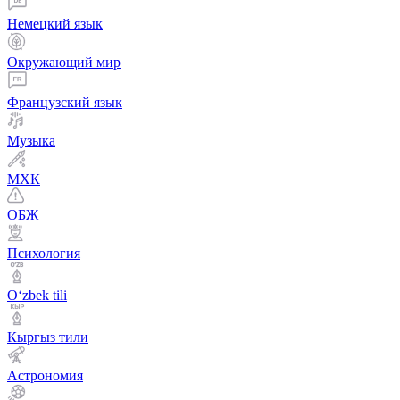
Немецкий язык
Окружающий мир
Французский язык
Музыка
МХК
ОБЖ
Психология
Оʻzbek tili
Кыргыз тили
Астрономия