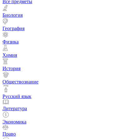
Все предметы
Биология
География
Физика
Химия
История
Обществознание
Русский язык
Литература
Экономика
Право