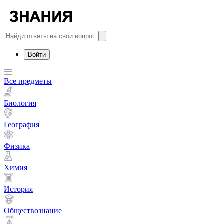
Войти
Все предметы
Биология
География
Физика
Химия
История
Обществознание