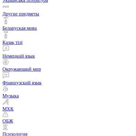
Українська література
Другие предметы
Беларуская мова
Қазақ тiлi
Немецкий язык
Окружающий мир
Французский язык
Музыка
МХК
ОБЖ
Психология