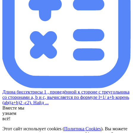
Длина биссектрисы 1 , проведённой к стороне с треугольника
со сторонами a, b и с, вычисляется по формуле l=1/ a+b корень
(ab((a+b)2 -c2). Найд ...
Вместе мы
узнаем
всё!
Этот сайт использует cookies (
Политика Cookies
). Вы можете