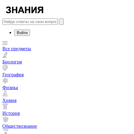
Войти
Все предметы
Биология
География
Физика
Химия
История
Обществознание