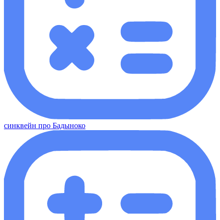
синквейн про Бадыноко