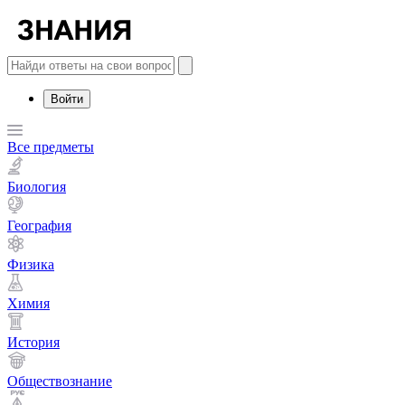
Войти
Все предметы
Биология
География
Физика
Химия
История
Обществознание