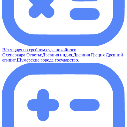
Вёз я царя на гребном суде покойного
Охеперкара.Ответы:Древния индия,Древния Греция Древний
египит,Шумерские города государство.