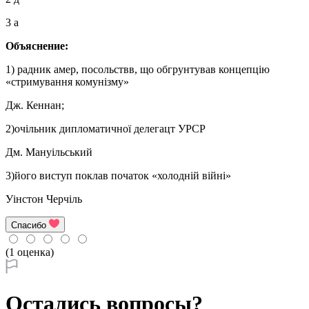
3 а
Объяснение:
1) радник амер, посольствв, що обгрунтував концепцію
«стримування комунізму»
Дж. Кеннан;
2)очільник дипломатичної делегацт УРСР
Дм. Мануільський
3)його виступ поклав початок «холодній війні»
Уінстон Черчіль
Спасибо
(1 оценка)
Остались вопросы?