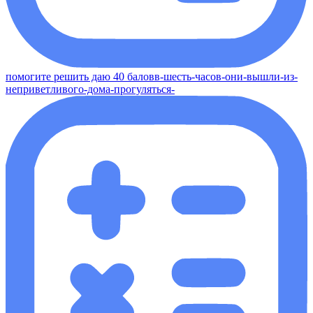
помогите решить даю 40 баловв-шесть-часов-они-вышли-из-
неприветливого-дома-прогуляться-