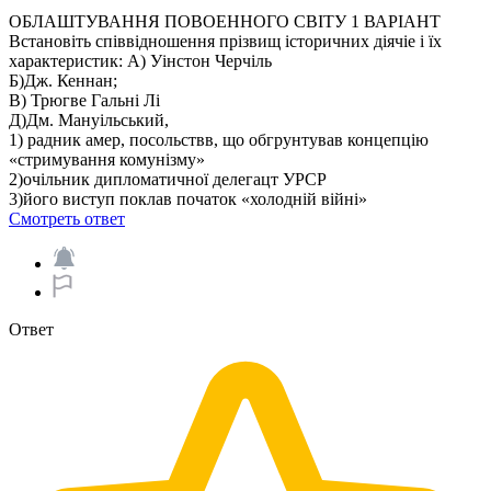
ОБЛАШТУВАННЯ ПОВОЕННОГО СВІТУ 1 ВАРIАНТ
Встановіть співвідношення прізвищ історичних діячie i їx
характеристик: A) Уінстон Черчіль
Б)Дж. Кеннан;
В) Трюгве Гальні Лі
Д)Дм. Мануільський,
1) радник амер, посольствв, що обгрунтував концепцію
«стримування комунізму»
2)очільник дипломатичної делегацт УРСР
3)його виступ поклав початок «холодній війні»
Смотреть ответ
Ответ