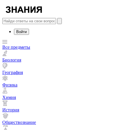
Войти
Все предметы
Биология
География
Физика
Химия
История
Обществознание