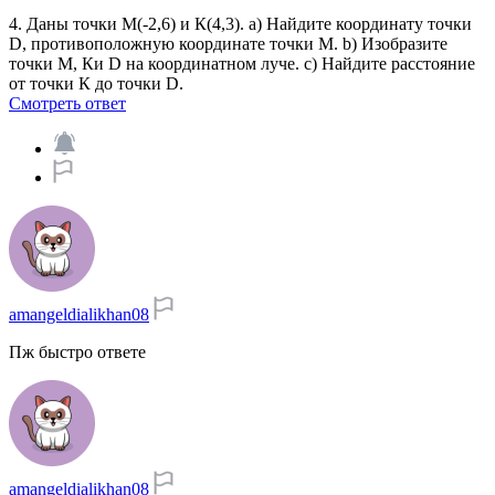
4. Даны точки M(-2,6) и К(4,3). а) Найдите координату точки
D, противоположную координате точки М. b) Изобразите
точки M, Ки D на координатном луче. c) Найдите расстояние
от точки К до точки D.​
Смотреть ответ
amangeldialikhan08
Пж быстро ответе
amangeldialikhan08