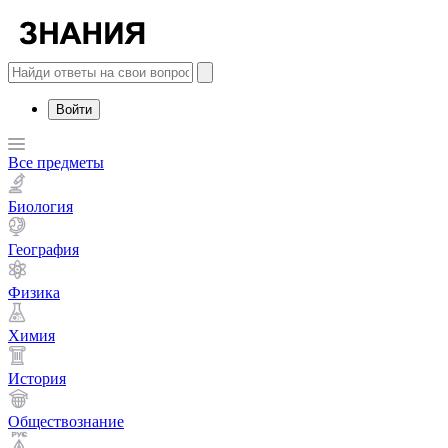
Войти
Все предметы
Биология
География
Физика
Химия
История
Обществознание