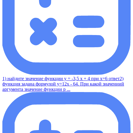
1) найдите значение функции у = -3,5 x + 4 при x=6 ответ2)
функция задана формулой y=12x - 64. При какой значениий
аргумента значение функции р ...