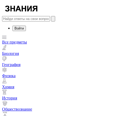
Войти
Все предметы
Биология
География
Физика
Химия
История
Обществознание