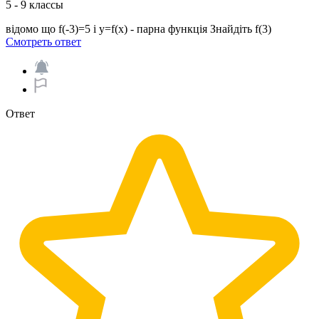
5 - 9 классы
відомо що f(-3)=5 і y=f(x) - парна функція Знайдіть f(3)​
Смотреть ответ
Ответ