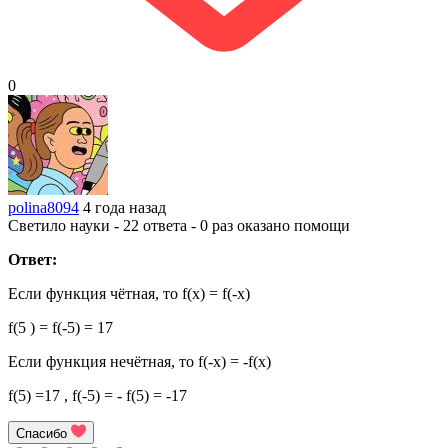
0
polina8094
4 года назад
Светило науки - 22 ответа - 0 раз оказано помощи
Ответ:
Если функция чётная, то f(x) = f(-x)
f(5 ) = f(-5) = 17
Если функция нечётная, то f(-x) = -f(x)
f(5) =17 , f(-5) = - f(5) = -17
Спасибо