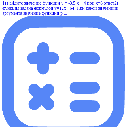
1) найдите значение функции у = -3,5 x + 4 при x=6 ответ2)
функция задана формулой y=12x - 64. При какой значениий
аргумента значение функции р ...