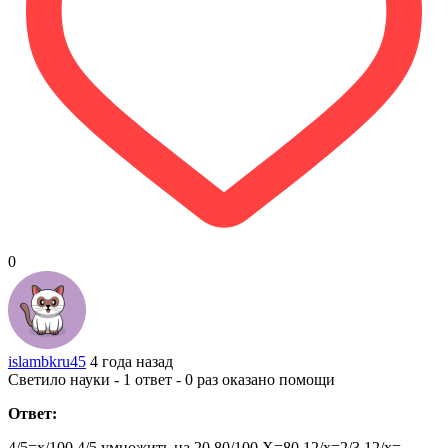
0
islambkru45
4 года назад
Светило науки - 1 ответ - 0 раз оказано помощи
Ответ:
4/5=x/100 4/5 умножить на 20 80/100 Х=80 12/х=2/3 12/х=