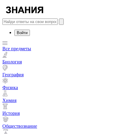
Войти
Все предметы
Биология
География
Физика
Химия
История
Обществознание