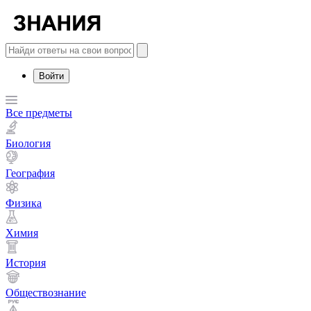
Войти
Все предметы
Биология
География
Физика
Химия
История
Обществознание