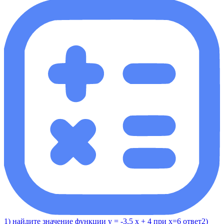
1) найдите значение функции у = -3,5 x + 4 при x=6 ответ2)