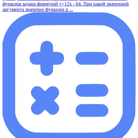
функция задана формулой y=12x - 64. При какой значениий
аргумента значение функции р ...